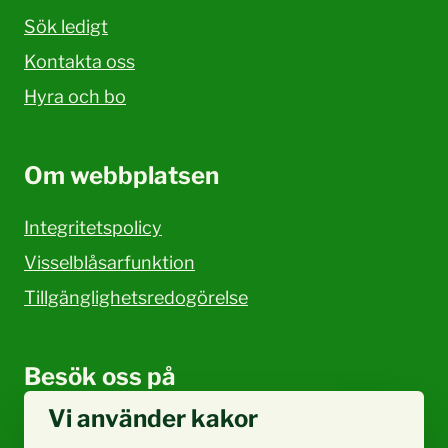
Sök ledigt
Kontakta oss
Hyra och bo
Om webbplatsen
Integritetspolicy
Visselblåsarfunktion
Tillgänglighetsredogörelse
Besök oss på
Vi använder kakor
Facebook