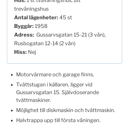
Hus:
1 st tvåvåningshus, 1st
trevåningshus
Antal lägenheter:
45 st
Byggår:
1958
Adress:
Gussarvsgatan 15-21 (3 vån),
Rusbogatan 12-14 (2 vån)
Hiss:
Nej
Motorvärmare och garage finns.
Tvättstugan i källaren, ligger vid
Gussarvsgatan 15. Självdoserande
tvättmaskiner.
Möjlighet till diskmaskin och tvättmaskin.
Halvtrappa upp till första våningen.