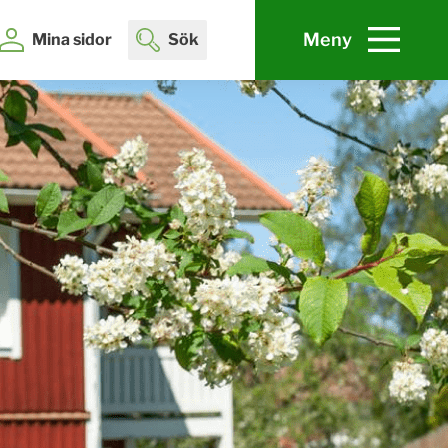
Meny
Mina sidor
Sök