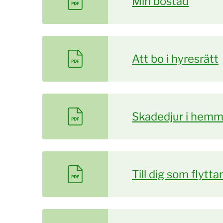
Min bostad
Att bo i hyresrätt
Skadedjur i hem
Till dig som flyttar