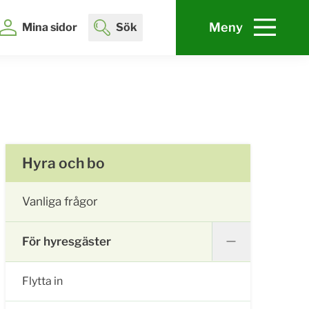
Meny
Mina sidor
Sök
Hyra och bo
Vanliga frågor
För hyresgäster
Flytta in