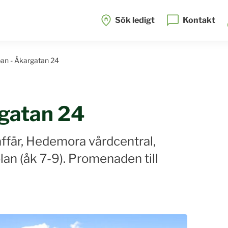
Sök ledigt
Kontakt
an - Åkargatan 24
rgatan 24
ffär, Hedemora vårdcentral,
an (åk 7-9). Promenaden till