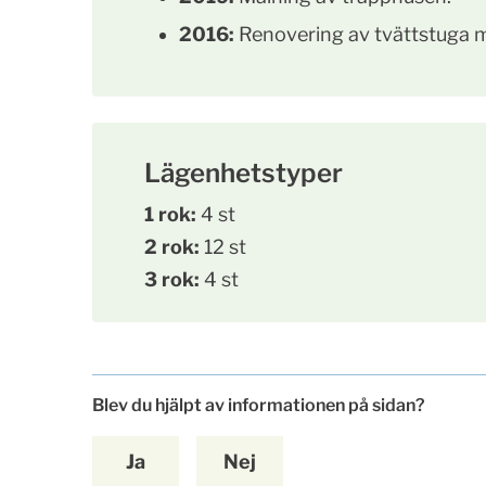
2016:
Renovering av tvättstuga m
Lägenhetstyper
1 rok:
4 st
2 rok:
12 st
3 rok:
4 st
Blev du hjälpt av informationen på sidan?
Ja
Nej