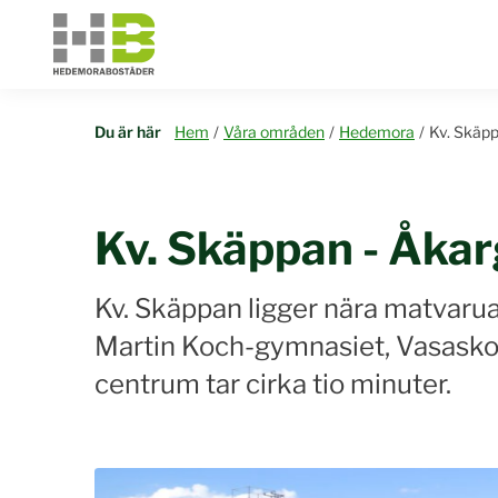
Du är här
Hem
/
Våra områden
/
Hedemora
/
Kv. Skäpp
Kv. Skäppan - Åka
Kv. Skäppan ligger nära matvarua
Martin Koch-gymnasiet, Vasaskol
centrum tar cirka tio minuter.