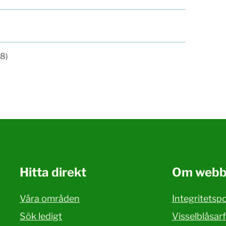
8)
Hitta direkt
Om webb
Våra områden
Integritetspo
Sök ledigt
Visselblåsar