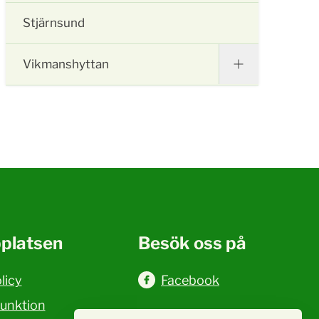
Stjärnsund
Vikmanshyttan
platsen
Besök oss på
licy
Facebook
funktion