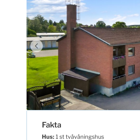
Fakta
Hus:
1 st tvåvåningshus