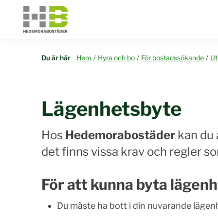
Du är här
Hem
/
Hyra och bo
/
För bostadssökande
/
Ut
Lägenhetsbyte
Hos
Hedemorabostäder
kan du 
det finns vissa krav och regler s
För att kunna byta lägenhe
Du måste ha bott i din nuvarande lägen