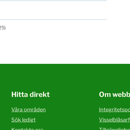
25)
Hitta direkt
Om webb
Våra områden
Integritetspo
Sök ledigt
Visselblåsar
Kontakta oss
Tillgängligh