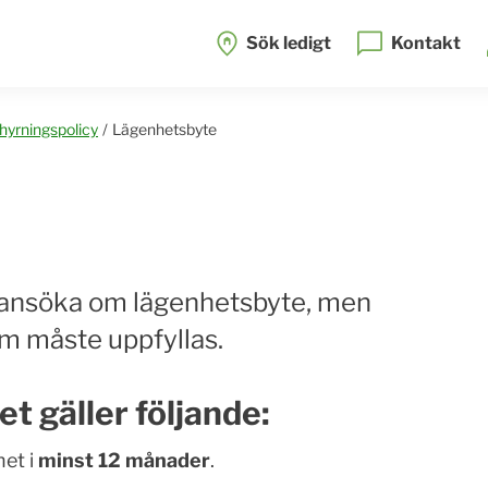
Sök ledigt
Kontakt
hyrningspolicy
/
Lägenhetsbyte
ansöka om lägenhetsbyte, men
om måste uppfyllas.
t gäller följande:
het i
minst 12 månader
.