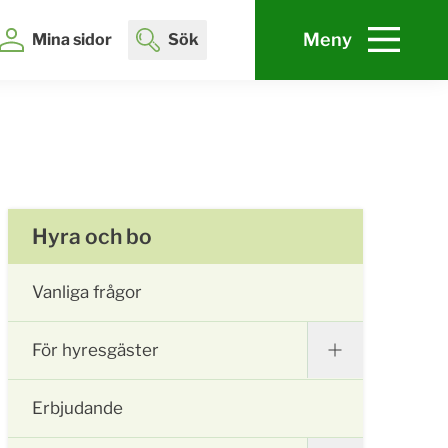
Meny
Mina sidor
Sök
Hyra och bo
Vanliga frågor
För hyresgäster
Erbjudande