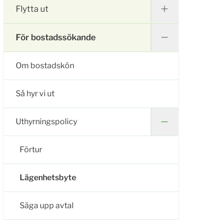
Flytta ut
För bostadssökande
Om bostadskön
Så hyr vi ut
Uthyrningspolicy
Förtur
Lägenhetsbyte
Säga upp avtal