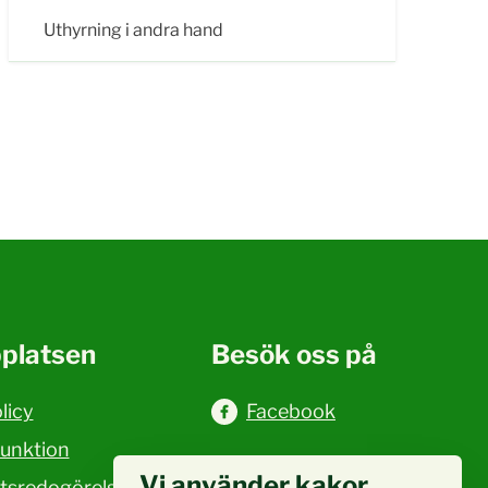
Uthyrning i andra hand
platsen
Besök oss på
licy
Facebook
funktion
Vi använder kakor
etsredogörelse