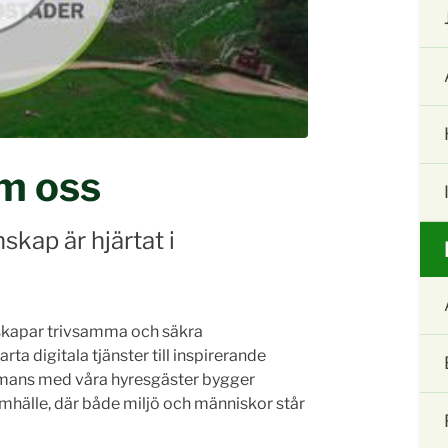
om oss
kap är hjärtat i
vi skapar trivsamma och säkra
a digitala tjänster till inspirerande
ammans med våra hyresgäster bygger
 samhälle, där både miljö och människor står